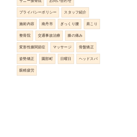
サニー接骨院
お問い合わせ
プライバシーポリシー
スタッフ紹介
施術内容
南丹市
ぎっくり腰
肩こり
整骨院
交通事故治療
膝の痛み
変形性膝関節症
マッサージ
骨盤矯正
姿勢矯正
園部町
日曜日
ヘッドスパ
眼精疲労