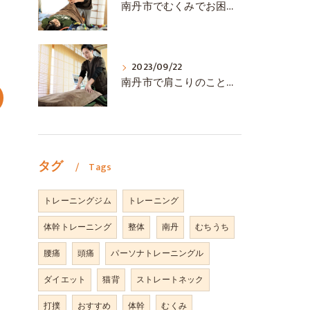
南丹市でむくみでお困りの方はＳＵＮＮＹ接骨院まで
2023/09/22
南丹市で肩こりのことならSUNNY接骨院へ
タグ
Tags
トレーニングジム
トレーニング
体幹トレーニング
整体
南丹
むちうち
腰痛
頭痛
パーソナトレーニングル
ダイエット
猫背
ストレートネック
打撲
おすすめ
体幹
むくみ