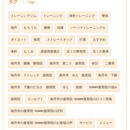
タグ
Tags
トレーニングジム
トレーニング
体幹トレーニング
整体
南丹
むちうち
腰痛
頭痛
パーソナトレーニングル
ダイエット
猫背
ストレートネック
打撲
おすすめ
体幹
むくみ
産後骨盤矯正
近くの整骨院
近くの整体
南丹市 腰痛 整骨院
南丹市 肩こり 接骨院
休日
ご褒美
南丹市 ストレッチ 接骨院
南丹市 冷え 接骨院
南丹市 下賜
南丹市 下腿のだるさ 接骨院
冷え
捻挫
SUNNY接骨院の強み
接骨院
コンセプト
南丹市の接骨院･SUNNY接骨院の口コミ情報
南丹市の接骨院･SUNNY接骨院の評判
南丹市の接骨院･SUNNY接骨院のお客様の声
サービス
メニュー