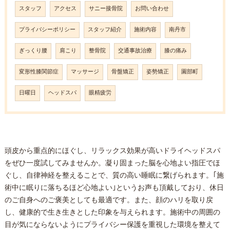
スタッフ
アクセス
サニー接骨院
お問い合わせ
プライバシーポリシー
スタッフ紹介
施術内容
南丹市
ぎっくり腰
肩こり
整骨院
交通事故治療
膝の痛み
変形性膝関節症
マッサージ
骨盤矯正
姿勢矯正
園部町
日曜日
ヘッドスパ
眼精疲労
頭皮から重点的にほぐし、リラックス効果が高いドライヘッドスパ
をぜひ一度試してみませんか。凝り固まった脳を心地よい指圧でほ
ぐし、自律神経を整えることで、質の高い睡眠に繋げられます。｢施
術中に眠りに落ちるほど心地よい｣というお声も頂戴しており、休日
のご自身へのご褒美としても最適です。また、顔のハリを取り戻
し、健康的で生き生きとした印象を与えられます。施術中の周囲の
目が気にならないようにプライバシー保護を重視した環境を整えて